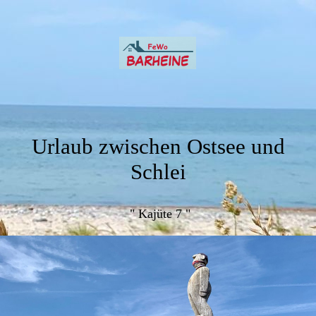
Urlaub zwischen Ostsee und
Schlei
" K
a
jüt
e 7
"