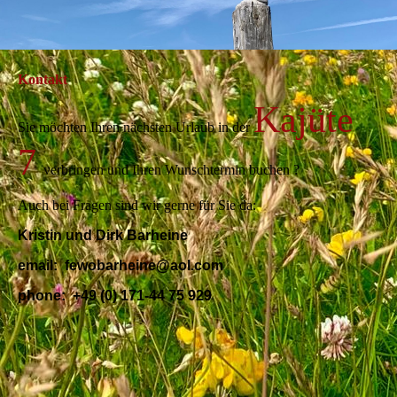
Kontakt
Kajüte
Sie möchten Ihren nächsten Urlaub in der
7
verbringen und Ihren Wunschtermin buchen ?
Auch bei Fragen sind wir gerne für Sie da:
Kristin und Dirk Barheine
email: fewobarheine@aol.com
phone: +49 (0) 171-44 75 929