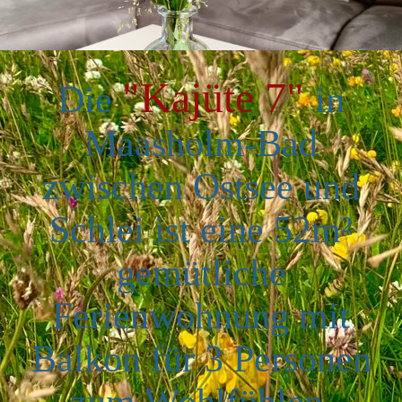
"Kajüte 7"
Die
in
Maasholm-Bad
zwischen Ostsee und
Schlei ist eine 52m²
gemütliche
Ferienwohnung mit
Balkon für 3 Personen