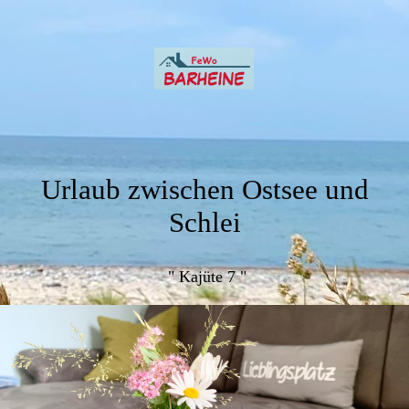
Urlaub zwischen Ostsee und
Schlei
" K
a
jüt
e 7
"