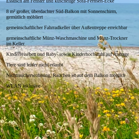
Esstisch am Fenster und kuschelige Sofa-Fernseh-Ecke
8 m² großer, überdachter Süd-Balkon mit Sonnenschirm,
gemütlich möbliert
gemeinschaftlicher Fahrradkeller über Außentreppe erreichbar
gemeinschaftliche Münz-Waschmaschine und Münz-Trockner
im Keller
Kinderreisebett und Baby- sowie Kinderhochstuhl auf Anfrage
Tiere sind leider nicht erlaubt
Nichtraucherwohnung, Rauchen ist auf dem Balkon möglich
WLAN inklusive