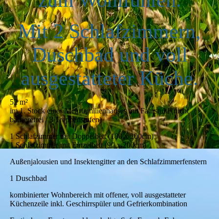
zum Wohlfühlen.
Mit 2 Schlafzimmern,
Duschbad und voll
ausgestatteter Küche.
52 m²
im 1. Stock eines Mehrfamilienhauses mit Fahrstuhl (nicht
barrierefrei / 3 Treppenstufen)
1 Schlafzimmer mit Doppelbett (180 x 200cm)
1 Schlafzimmer mit Einzelbett (90 x 200cm)
Außenjalousien und Insektengitter an den Schlafzimmerfenstern
1 Duschbad
kombinierter Wohnbereich mit offener, voll ausgestatteter
Küchenzeile inkl. Geschirrspüler und Gefrierkombination